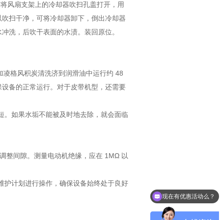
，需将风扇支架上的冷却器吹扫孔盖打开，用
以吹扫干净，可将冷却器卸下，倒出冷却器
水冲洗，后吹干表面的水渍。装回原位。
加凌格风积炭清洗济到润滑油中运行约 48
保设备的正常运行。对于皮带机型，还需要
短。如果水垢不能被及时地去除，就会面临
调整间隙。测量电动机绝缘，应在 1MΩ 以
维护计划进行操作，确保设备始终处于良好
现在有优惠活动么？