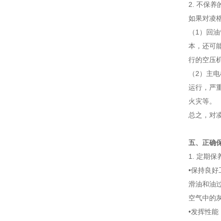
2. 不保
如果对凌
（1）回
本，还可
行的空压机
（2）主
运行，严
火灾等。
总之，对
五、正确
1. 定期
•保持良
滑油和油
空气中的
•发挥性