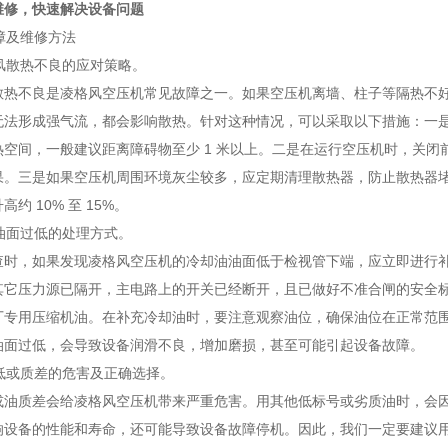
维修，快速解决设备问题
故障及维修方法
通风散热不良的应对策略。
散热不良是凌格风空压机常见故障之一。如果空压机离墙、柱子等隔热不
无法形成强气流，都会影响散热。针对这种情况，可以采取以下措施：一
热空间，一般建议距离障碍物至少 1 米以上。二是在运行空压机时，关
果。三是如果空压机周围环境灰尘较多，应定期清理散热器，防止散热器
约 10% 至 15%。
油油面过低的处理方式。
查时，如果发现凌格风空压机的冷却油油面低于检视管下端，应立即进行
其它压力源已隔开，主电路上的开关已经断开，且已做好不准合闸的安全
厂专用压缩机油。在补充冷却油时，要注意观察油位，确保油位在正常范
油面过低，会导致设备润滑不良，增加磨损，甚至可能引起设备故障。
号低或质差的危害及正确选择。
或油质差会给凌格风空压机带来严重危害。用其他低标号或劣质油时，会
响设备的性能和寿命，还可能导致设备故障停机。因此，我们一定要建议