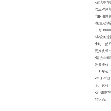
•清洗冷却
吹尘对冷
内的油并
•检查起
3. 每 
•当设备运
小时，然
更换皮带
•清洗冷
设备维修
4. 3 
•在 3 
上。这样
•定期维
的状态。