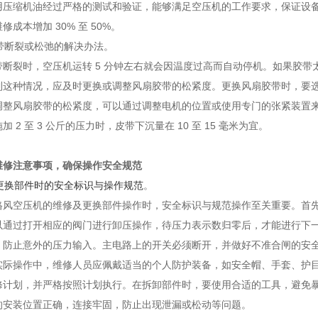
用压缩机油经过严格的测试和验证，能够满足空压机的工作要求，保证设
修成本增加 30% 至 50%。
胶带断裂或松弛的解决办法。
带断裂时，空压机运转 5 分钟左右就会因温度过高而自动停机。如果胶
到这种情况，应及时更换或调整风扇胶带的松紧度。更换风扇胶带时，要
调整风扇胶带的松紧度，可以通过调整电机的位置或使用专门的张紧装置
加 2 至 3 公斤的压力时，皮带下沉量在 10 至 15 毫米为宜。
维修注意事项，确保操作安全规范
更换部件时的安全标识与操作规范
。
格风空压机的维修及更换部件操作时，安全标识与规范操作至关重要。首
以通过打开相应的阀门进行卸压操作，待压力表示数归零后，才能进行下
，防止意外的压力输入。主电路上的开关必须断开，并做好不准合闸的安全标
实际操作中，维修人员应佩戴适当的个人防护装备，如安全帽、手套、护
修计划，并严格按照计划执行。在拆卸部件时，要使用合适的工具，避免
的安装位置正确，连接牢固，防止出现泄漏或松动等问题。