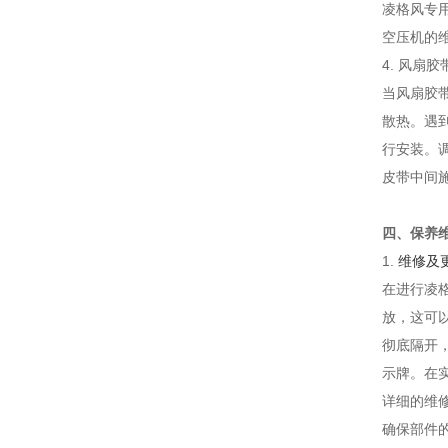
凌格风专
空压机的维
4. 风扇
当风扇胶
散热。遇
行安装。
皮带中间施
四、保养
1.
维修及
在进行凌
放，这可
彻底隔开
示牌。在
详细的维
确保部件