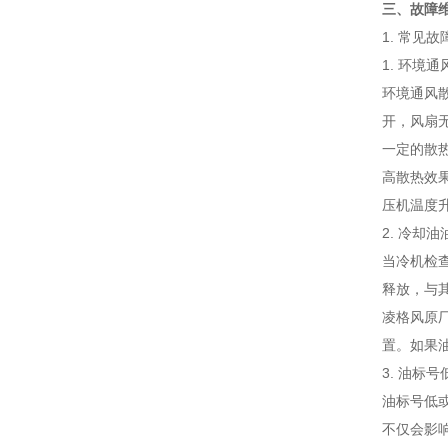
三、故障
1. 常见
1. 环境
环境通风
开，风扇
一定的散
高散热效
压机温度升高
2. 冷却
当冷机检
释放，与
凌格风原
置。如果
3. 油标
油标号低
不仅会影