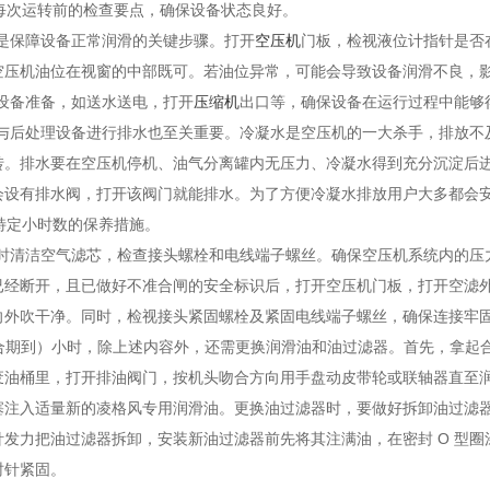
或每次运转前的检查要点，确保设备状态良好。
位是保障设备正常润滑的关键步骤。打开
空压机
门板，检视液位计指针是否在
空压机油位在视窗的中部既可。若油位异常，可能会导致设备润滑不良，
边设备准备，如送水送电，打开
压缩机
出口等，确保设备在运行过程中能够
罐与后处理设备进行排水也至关重要。冷凝水是空压机的一大杀手，排放不
转。排水要在空压机停机、油气分离罐内无压力、冷凝水得到充分沉淀后
会设有排水阀，打开该阀门就能排水。为了方便冷凝水排放用户大多都会
转特定小时数的保养措施。
 小时时清洁空气滤芯，检查接头螺栓和电线端子螺丝。确保空压机系统内的
经断开，且已做好不准合闸的安全标识后，打开空压机门板，打开空滤外壳取
向外吹干净。同时，检视接头紧固螺栓及紧固电线端子螺丝，确保连接牢
（磨合期到）小时，除上述内容外，还需更换润滑油和油过滤器。首先，拿起
废油桶里，打开排油阀门，按机头吻合方向用手盘动皮带轮或联轴器直至
塞注入适量新的凌格风专用润滑油。更换油过滤器时，要做好拆卸油过滤
针发力把油过滤器拆卸，安装新油过滤器前先将其注满油，在密封 O 型
时针紧固。