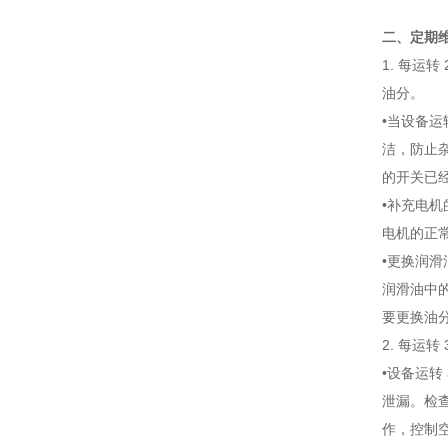
二、定期
1. 每运
油分。
•当设备运
洁，防止
的开关已
•补充电
电机的正
•更换润
润滑油中的
要更换油
2. 每运
•设备运转
泄漏。检
作，控制