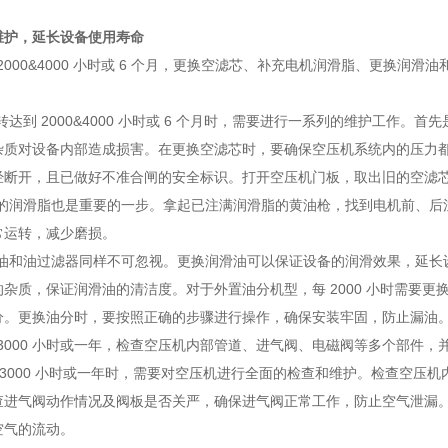
维护，延长设备使用寿命
转 2000&4000 小时或 6 个月，更换空滤芯、补充电机润滑脂、更换润滑
转达到 2000&4000 小时或 6 个月时，需要进行一系列的维护工作。
杂质对设备内部造成损害。在更换空滤芯时，要确保空压机系统内的压力
经断开，且已做好不准合闸的安全标识。打开空压机门板，取出旧的空滤
机的润滑脂也是重要的一步。拿起已注满润滑脂的黄油枪，找到电机前、后
常运转，减少磨损。
滑油和油过滤器同样不可忽视。更换润滑油可以保证设备的润滑效果，延长
杂质，保证润滑油的清洁度。对于外置油分机型，每 2000 小时需要更换
分。更换油分时，要按照正确的步骤进行操作，确保安装牢固，防止漏油
转 3000 小时或一年，检查空压机内部管道、进气阀、电磁阀等多个部件
 3000 小时或一年时，需要对空压机进行全面的检查和维护。检查空压
查进气阀动作情况及阀板是否关严，确保进气阀正常工作，防止空气泄漏
空气的流动。