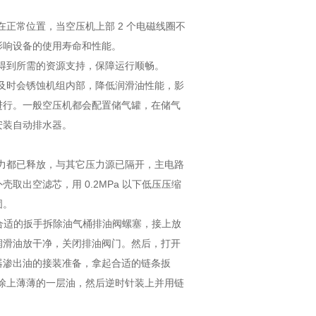
正常位置，当空压机上部 2 个电磁线圈不
影响设备的使用寿命和性能。
得到所需的资源支持，保障运行顺畅。
及时会锈蚀机组内部，降低润滑油性能，影
进行。一般空压机都会配置储气罐，在储气
安装自动排水器。
压力都已释放，与其它压力源已隔开，主电路
出空滤芯，用 0.2MPa 以下低压压缩
固。
合适的扳手拆除油气桶排油阀螺塞，接上放
润滑油放干净，关闭排油阀门。然后，打开
器渗出油的接装准备，拿起合适的链条扳
圈涂上薄薄的一层油，然后逆时针装上并用链