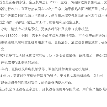
器也是必要的步骤。空压机每运行 2000h 左右，为清除散热表面灰尘
却器进行吹扫，直至散热表面灰尘吹扫干净。如果散热表面污垢严重，难
将四个进出口封闭以防止污物进入，然后用压缩空气吹除两面的灰尘或用
动器之动作，确保起动器正常工作，能够顺利启动空压机。
8000 小时，清洗冷却液路系统、更换多种部件及皮带（皮带机型）。
转达到 8000 小时时，需要对冷却液路系统进行清洗。可在保养前两天添
后更换凌格风螺杆空压机专用润滑油。更换油分、油过滤器和空滤芯，确
一套。
却液路系统可以去除水垢等沉积物，防止设备效率降低、能耗增加、寿命缩
、停机或者报废更换的危险。
年或 4 年内，更换机头和电机轴承等，调整间隙并测量电动机绝缘。
年或 4 年内，需要对空压机进行深度的维护。更换机头和电机轴承、各油封，
可以保证设备的性能和安全，延长设备的使用寿命。
护空压机是保证设备正常运行、延长设备使用寿命的关键。用户应严格按照