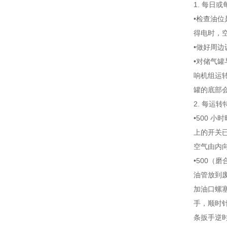
1. 每日
•检查油
得电时，
•做好周
•对储气
响机组运
罐的底部
2. 每运
•500
上的开关已
空气由内
•500
油管放到
加油口螺
手，顺时
条扳手逆