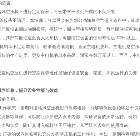
养的危害。
格风空压机不进行定期保养，将会带来一系列严重的不良后果。
油管接头不清理：如堵塞，分离后会有少部分油随着空气进入管路中，造
能导致设备因缺油而损坏。据统计，回油管接头堵塞后，每年因油损耗增
，其部件磨损速度会大大加快，可能缩短设备的使用寿命达 30% 以上。
电机轴承不定期加黄油：轴承会逐渐磨损，直至主电机烧坏。主电机是空
重影响生产进度。更换主电机的成本高昂，通常在数万元以上。而且，主
凌格风空压机进行定期保养维修是确保设备安全、稳定、高效运行的关键
保养维修，提升设备性能与效益
保养的作用。
好工作状态：定期对凌格风空压机进行保养维修，能够确保设备始终处于良
过滤器等操作，可以防止杂质进入设备内部，保证设备的正常运转。例如，每
灰尘和杂质，防止其进入螺杆转子压缩腔，从而延长设备的使用寿命。
能：正确的保养维修可以充分发挥空压机的工作性能。例如，定期检查和调