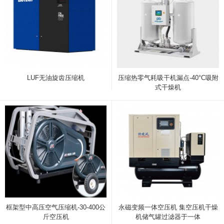
LUF无油旋齿压缩机
压缩热零气耗吸干机漏点-40°C吸附
式干燥机
框架型中高压空气压缩机-30-400公
永磁变频一体空压机 集空压机干燥
斤空压机
机储气罐过滤器于一体