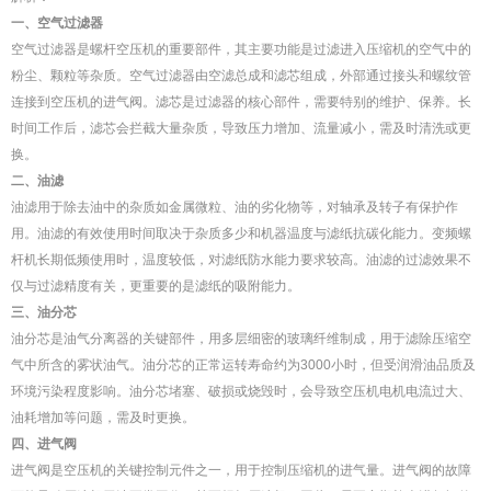
一、空气过滤器
空气过滤器是螺杆空压机的重要部件，其主要功能是过滤进入压缩机的空气中的
粉尘、颗粒等杂质。空气过滤器由空滤总成和滤芯组成，外部通过接头和螺纹管
连接到空压机的进气阀。滤芯是过滤器的核心部件，需要特别的维护、保养。长
时间工作后，滤芯会拦截大量杂质，导致压力增加、流量减小，需及时清洗或更
换。
二、油滤
油滤用于除去油中的杂质如金属微粒、油的劣化物等，对轴承及转子有保护作
用。油滤的有效使用时间取决于杂质多少和机器温度与滤纸抗碳化能力。变频螺
杆机长期低频使用时，温度较低，对滤纸防水能力要求较高。油滤的过滤效果不
仅与过滤精度有关，更重要的是滤纸的吸附能力。
三、油分芯
油分芯是油气分离器的关键部件，用多层细密的玻璃纤维制成，用于滤除压缩空
气中所含的雾状油气。油分芯的正常运转寿命约为3000小时，但受润滑油品质及
环境污染程度影响。油分芯堵塞、破损或烧毁时，会导致空压机电机电流过大、
油耗增加等问题，需及时更换。
四、进气阀
进气阀是空压机的关键控制元件之一，用于控制压缩机的进气量。进气阀的故障