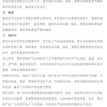
可能导致压缩机无法正常工作，甚至损坏压缩机。因此，需要定期检查进气阀的
密封性和灵活性，确保其正常运行。
五、轴承
轴承是空压机转子系统的重要支撑部件，承受着转子的重量和旋转力。轴承的损
坏会导致转子振动增大、噪音增加、能耗升高等问题。因此，需要定期检查轴承
的磨损情况，及时更换磨损严重的轴承。
六、密封件
密封件是空压机中的重要部件，用于防止气体或液体泄漏。密封件的损坏会导致
压缩机性能下降、能耗增加、安全隐患等问题。因此，需要定期检查密封件的完
好性，及时更换损坏的密封件。
综上所述，螺杆变频空气压缩机的六大关键易损件包括空气过滤器、油滤、油分
芯、进气阀、轴承和密封件。这些部件的正常运行对于压缩机的性能和寿命至关
重要，需要定期检查和维护。
特凌风空压机，您的工业动力之源！我们专注于空气压缩技术的研发与创新，为
您提供高效、稳定、耐用的空压机产品。特凌风空压机，凭借卓越的性能和出色
的品质，赢得了全球用户的信赖与赞誉。
我们深知，每一份动力都承载着您的期待与梦想。因此，特凌风空压机不仅具备
出色的压缩效率，更拥有智能化的控制系统，让您的操作更加便捷、安全。我们
的产品广泛应用于各个工业领域，为您的生产提供源源不断的动力支持。