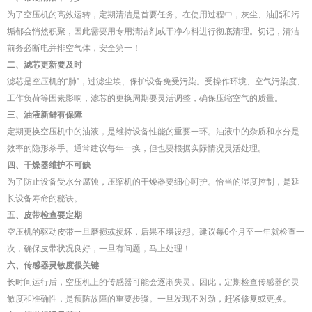
为了空压机的高效运转，定期清洁是首要任务。在使用过程中，灰尘、油脂和污
垢都会悄然积聚，因此需要用专用清洁剂或干净布料进行彻底清理。切记，清洁
前务必断电并排空气体，安全第一！
二、滤芯更新要及时
滤芯是空压机的“肺”，过滤尘埃、保护设备免受污染。受操作环境、空气污染度、
工作负荷等因素影响，滤芯的更换周期要灵活调整，确保压缩空气的质量。
三、油液新鲜有保障
定期更换空压机中的油液，是维持设备性能的重要一环。油液中的杂质和水分是
效率的隐形杀手。通常建议每年一换，但也要根据实际情况灵活处理。
四、干燥器维护不可缺
为了防止设备受水分腐蚀，压缩机的干燥器要细心呵护。恰当的湿度控制，是延
长设备寿命的秘诀。
五、皮带检查要定期
空压机的驱动皮带一旦磨损或损坏，后果不堪设想。建议每6个月至一年就检查一
次，确保皮带状况良好，一旦有问题，马上处理！
六、传感器灵敏度很关键
长时间运行后，空压机上的传感器可能会逐渐失灵。因此，定期检查传感器的灵
敏度和准确性，是预防故障的重要步骤。一旦发现不对劲，赶紧修复或更换。