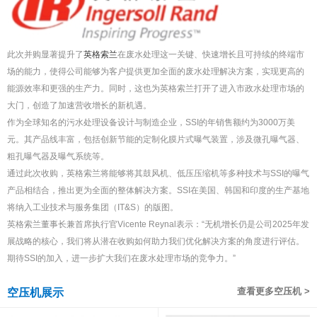
此次并购显著提升了
英格索兰
在废水处理这一关键、快速增长且可持续的终端市
场的能力，使得公司能够为客户提供更加全面的废水处理解决方案，实现更高的
能源效率和更强的生产力。同时，这也为英格索兰打开了进入市政水处理市场的
大门，创造了加速营收增长的新机遇。
作为全球知名的污水处理设备设计与制造企业，SSI的年销售额约为3000万美
元。其产品线丰富，包括创新节能的定制化膜片式曝气装置，涉及微孔曝气器、
粗孔曝气器及曝气系统等。
通过此次收购，英格索兰将能够将其鼓风机、低压压缩机等多种技术与SSI的曝气
产品相结合，推出更为全面的整体解决方案。SSI在美国、韩国和印度的生产基地
将纳入工业技术与服务集团（IT&S）的版图。
英格索兰董事长兼首席执行官Vicente Reynal表示：“无机增长仍是公司2025年发
展战略的核心，我们将从潜在收购如何助力我们优化解决方案的角度进行评估。
期待SSI的加入，进一步扩大我们在废水处理市场的竞争力。”
查看更多空压机 >
空压机展示