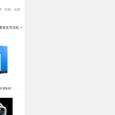
牌、性能、适用
看更多空压机 >
-90kW