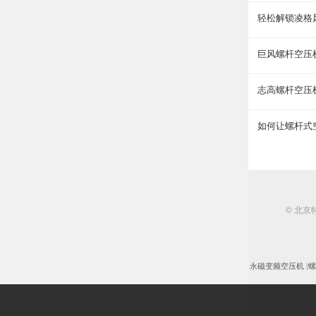
轻松解锁凌格
巨风螺杆空压
志高螺杆空压
如何让螺杆式
© 北京特
永磁变频空压机
|
螺