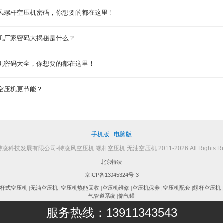
风螺杆空压机密码，你想要的都在这里！
机厂家密码大揭秘是什么？
机密码大全，你想要的都在这里！
空压机更节能？
手机版
电脑版
凌科技发展有限公司-特凌风空压机 螺杆空压机 无油空压机 2011-2026 All Rights Res
北京特凌
京ICP备13045324号-3
杆式空压机
|
无油空压机
|
空压机热能回收
|
空压机维修
|
空压机保养
|
空压机配套
|
螺杆空压机
气管道系统
|
储气罐
服务热线：13911343543